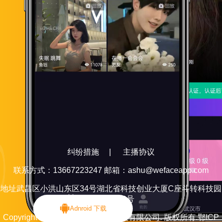
右翻
纠纷措施
|
主播协议
联系方式：13667223247 邮箱：ashu@wefaceapp.com
地址武昌区小洪山东区34号湖北省科技创业大厦C座斗转科技园
8层805室2号
Adnroid 下载
Copyright ©2019 武汉无毁网络科技有限公司. 版权所有.
鄂ICP